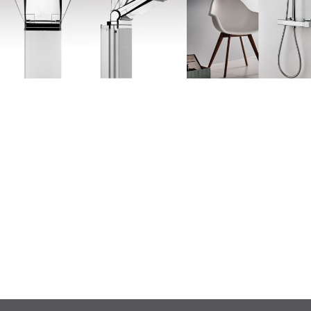
Επικοινωνήστε με την KOTSIRIS EXECUTIVE γι
αισθητικής, που καλύπτουν την κάθε σας αν