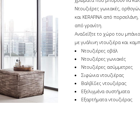
χρώματα που μπορούν να καλ
Ντουζιέρες γωνιακές, ορθογών
και KERAFINA από πορσελάνη, 
από γρανίτη.
Αναδείξτε το χώρο του μπάνιο
με γυάλινη ντουζιέρα και καμ
Ντουζιέρες οβάλ
Ντουζιέρες γωνιακές
Ντουζιέρες ασύμμετρες
Σιφώνια ντουζιέρας
Βαλβίδες ντουζιέρας
Εξελιγμένα συστήματα
Εξαρτήματα ντουζιέρας