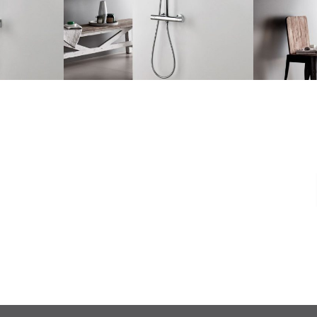
α είδη υγιεινής, υψηλής ποιότητας και
άγκη.