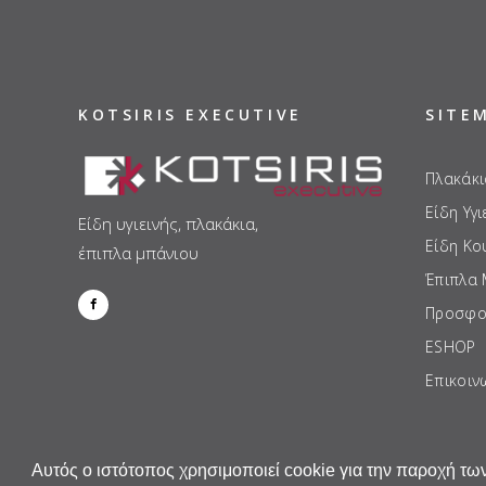
KOTSIRIS EXECUTIVE
SITE
Πλακάκι
Είδη Υγι
Είδη υγιεινής, πλακάκια,
Είδη Κο
έπιπλα μπάνιου
Έπιπλα
Προσφο
ESHOP
Επικοιν
Αυτός ο ιστότοπος χρησιμοποιεί cookie για την παροχή των