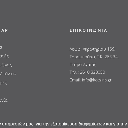
MAP
ΕΠΙΚΟΙΝΩΝΙΑ
α
Λεωφ. Ακρωτηρίου 169,
εινής
Ταραμπούρα, Τ.Κ. 263 34,
Πάτρα Αχαΐας
υζίνας
Τηλ.:
2610 320050
 Μπάνιου
Email:
info@kotsiris.gr
ρές
ωνία
 υπηρεσιών μας, για την εξατομίκευση διαφημίσεων και για την