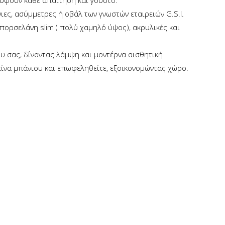
ύψουν κάθε απαίτηση και γούστο.
ιες, ασύμμετρες ή οβάλ των γνωστών εταιρειών G.S.I.
πορσελάνη slim ( πολύ χαμηλό ύψος), ακρυλικές και
υ σας, δίνοντας λάμψη και μοντέρνα αισθητική
πίνα μπάνιου και επωφεληθείτε, εξοικονομώντας χώρο.