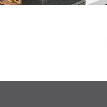
α είδη υγιεινής, υψηλής ποιότητας και
άγκη.